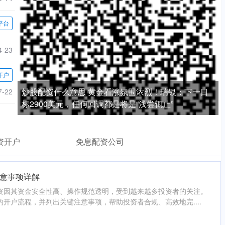
平台
4-23
开户
炒股配资什么意思 黄金看涨氛围浓烈！瑞银：下一目
7-22
标2900美元，任何回调都是将是“浅尝辄止”
资开户
免息配资公司
意事项详解
资因其资金安全性高、操作规范透明，受到越来越多投资者的关注。
开户流程，并列出关键注意事项，帮助投资者合规、高效地完....