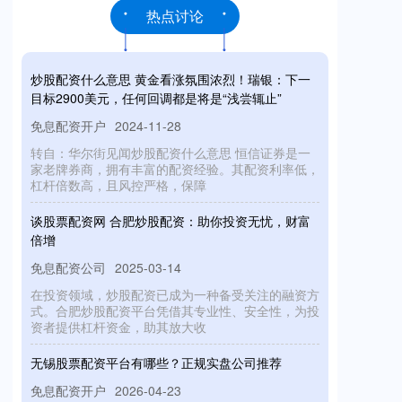
热点讨论
炒股配资什么意思 黄金看涨氛围浓烈！瑞银：下一
目标2900美元，任何回调都是将是“浅尝辄止”
免息配资开户
2024-11-28
转自：华尔街见闻炒股配资什么意思 恒信证券是一
家老牌券商，拥有丰富的配资经验。其配资利率低，
杠杆倍数高，且风控严格，保障
谈股票配资网 合肥炒股配资：助你投资无忧，财富
倍增
免息配资公司
2025-03-14
在投资领域，炒股配资已成为一种备受关注的融资方
式。合肥炒股配资平台凭借其专业性、安全性，为投
资者提供杠杆资金，助其放大收
无锡股票配资平台有哪些？正规实盘公司推荐
免息配资开户
2026-04-23